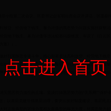
争领导小组第二次会议。区委书记赵军明出席会议并讲话，区委副
利放贷、经营地下钱庄、暴力讨债的黑恶势力问题实施挂牌整治
经营地下钱庄、暴力讨债等违法犯罪问题情况，审议了《白云区
方案》）。
做好扫黑除恶专项斗争，精心部署非法高利放贷、经营地下钱庄
点击进入首页
市政法委、公安部门的沟通，争取他们的支持，统筹推进专项整
序推进；深入开展线索摸排流转，特别要对主管行业、领域的总
消灭黑恶势力滋生的土壤。坚决打掉黑恶势力的“关系网”“保护
姑息；以基层党建引领基层治理，要突出抓好制度建设、基层民
大对正面典型的宣传力度和反面典型的曝光力度，对黑恶势力起