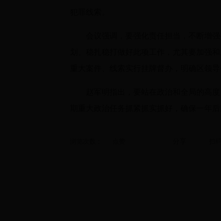
犯罪线索。
会议强调，要强化责任担当，不断增强
划、稳扎稳打做好此项工作，尤其要加强和
重大案件、线索实行挂牌督办，明确区领导
赵军明指出，要站在政治和全局的高度
期重大政治任务抓紧抓实抓好，确保一年后顺
浏览次数：
点赞
分享
扫