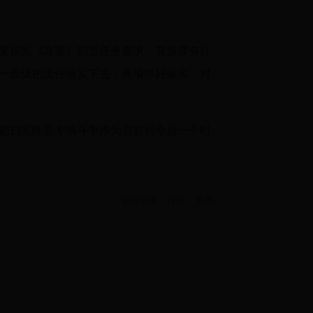
要按照《方案》职责任务要求，有步骤有计
一级级把责任落实下去，逐项抓好落实，对
把扫黑除恶专项斗争作为当前和今后一个时
返回顶部
打印
关闭