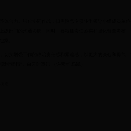
整体合力。强化协同作战，扫黑除恶专项斗争领导小组成员单位
上级部门的沟通协调。同时，要狠抓责任落实和强化督查考核，
包案。
，切实增强工作的政治责任感和紧迫感，以更大的决心和勇气，
利“摘帽”。白云时事讯 （许素华 杨凯）
码浏览