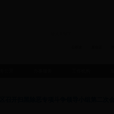
政务微信
政务微博
移动版本
电子邮
搜索热词：
公积金
居住证
务公开
办事服务
工作机构
区召开扫黑除恶专项斗争领导小组第二次