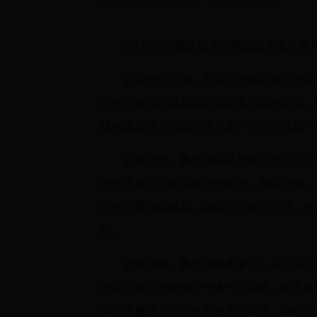
5月28日，我区召开扫黑除恶专项斗
会议传达了省、市关于对我区涉非法高
斗争工作情况以及我区当前非法高利放贷、
债的黑恶势力问题工作方案》（以下简称《
会议指出，要坚持问题导向，全力以赴
政法委要负起牵头抓总的职责，加强与省、
工作方案做细做实，确保工作有章可循、有
判。
会议强调，要坚持标本兼治，从源头上
对黑恶势力“保护伞”一律一查到底，绝不
力滋生蔓延；进一步形成严打声势，继续加