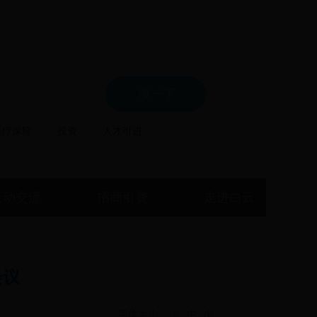
局
医疗保险
投资
人才引进
互动交流
招商引资
走进白云
会议
字体大小：
大
中
小