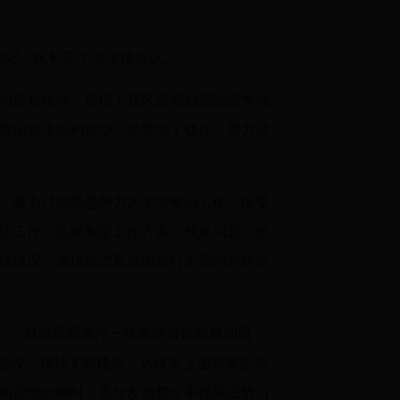
书记、区长苏小澎主持会议。
的通知精神，通报了我区近期扫黑除恶专项
整治非法高利放贷、经营地下钱庄、暴力讨
、暴力讨债黑恶势力的专项整治工作，区委
治工作；迅速制定工作方案，找准问题，把
体情况、表现形式及成因进行全面的分析研
伞”，对涉黑恶案件一律深挖背后腐败问题，
主建设、精神文明建设，从根本上遏制黑恶势
到震慑的同时，充分发动群众举报黑恶势力