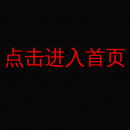
平谈治国理政》第二卷宣讲辅导报告会，邀请党的十九大代表、省
报告会。
治国理政》第二卷，从战略目标、实现路径、发展布局、发展动
点击进入首页
政》第二卷的理论脉络和精神实质。
二卷充分展现了习近平总书记坚定的理想信念、崇高的为民情怀
智慧，对于我们深刻领会习近平新时代中国特色社会主义思想和
好的指导意义，要联系实际认真学习领会。
理政》第二卷是当前的首要政治任务和头等大事。全区各级各部
上，推动各级党组织和党员干部深入学习《习近平谈治国理政》
党中央保持高度一致，自觉用习近平新时代中国特色社会主义思
排头兵打造白云品牌，作出白云贡献。