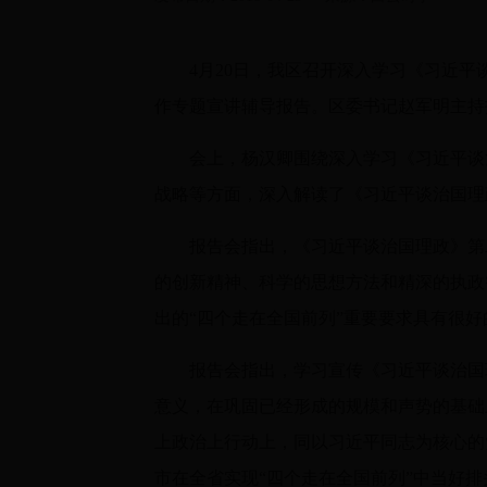
4月20日，我区召开深入学习《习近
作专题宣讲辅导报告。区委书记赵军明主持
会上，杨汉卿围绕深入学习《习近平谈
战略等方面，深入解读了《习近平谈治国理
报告会指出，《习近平谈治国理政》第
的创新精神、科学的思想方法和精深的执政
出的“四个走在全国前列”重要要求具有很
报告会指出，学习宣传《习近平谈治国
意义，在巩固已经形成的规模和声势的基础
上政治上行动上，同以习近平同志为核心的
市在全省实现“四个走在全国前列”中当好