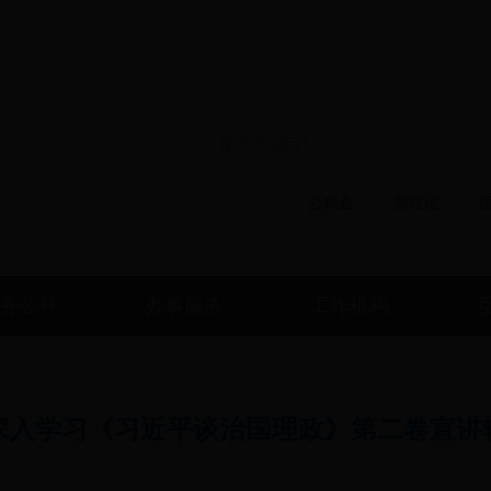
政务微信
政务微博
移动版本
电子邮
搜索热词：
公积金
居住证
务公开
办事服务
工作机构
深入学习《习近平谈治国理政》第二卷宣讲