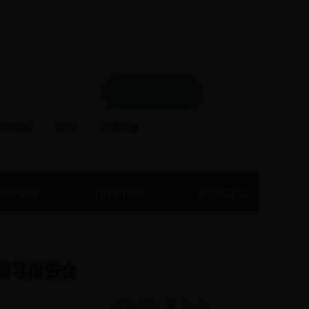
局
医疗保险
投资
人才引进
互动交流
招商引资
走进白云
辅导报告会
字体大小：
大
中
小