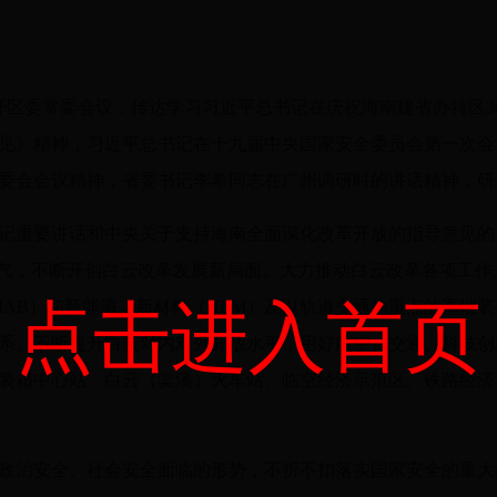
召开区委常委会议，传达学习习近平总书记在庆祝海南建省办特区
见》精神，习近平总书记在十九届中央国家安全委员会第一次会
委会会议精神，省委书记李希同志在广州调研时的讲话精神，研
记重要讲话和中央关于支持海南全面深化改革开放的指导意见的
勇气，不断开创白云改革发展新局面。大力推动白云改革各项工
点击进入首页
IAB）和新能源、新材料（NEM）及以轨道交通为重点的高端
系。不断提升白云对内对外开放水平，用好航空、交通、科技创
装箱中心站、白云（棠溪）火车站、临空经济示范区、铁路经济
政治安全、社会安全面临的形势，不折不扣落实国家安全的重大