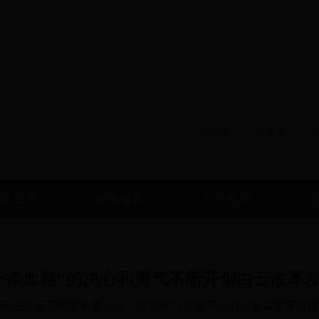
政务微信
政务微博
移动版本
电子邮
搜索热词：
公积金
居住证
务公开
办事服务
工作机构
一条血路”的决心和勇气不断开创白云改革
明主持召开区委常委会议，传达学习习近平总书记有关重要讲话