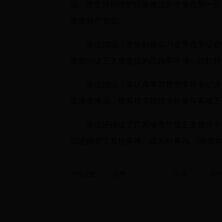
定。要坚持把维护国家政治安全放在第一位
生命财产安全。
会议指出，要深刻领会习近平总书记在
染防治这三大攻坚战的思路和举措，以钉钉
会议指出，要认真学习贯彻李希书记讲
出重点难点，抓紧抓实抓细乡村振兴各项工
会议还传达了广东省市厅级主要领导干
议还研究了其他事项。白云时事讯 （许素
浏览次数：
点赞
分享
扫