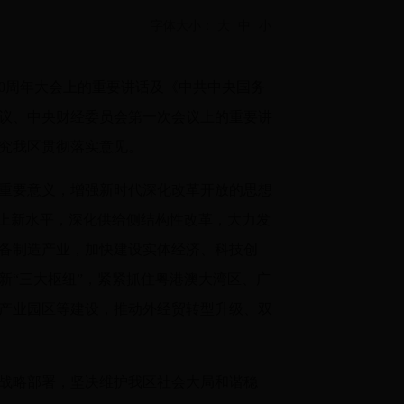
字体大小：
大
中
小
30周年大会上的重要讲话及《中共中央国务
议、中央财经委员会第一次会议上的重要讲
究我区贯彻落实意见。
重要意义，增强新时代深化改革开放的思想
作上新水平，深化供给侧结构性改革，大力发
装备制造产业，加快建设实体经济、科技创
新“三大枢纽”，紧紧抓住粤港澳大湾区、广
产业园区等建设，推动外经贸转型升级、双
战略部署，坚决维护我区社会大局和谐稳