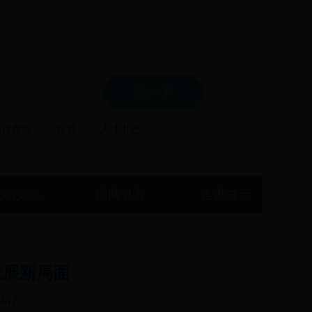
局
医疗保险
投资
人才引进
互动交流
招商引资
走进白云
发展新局面
精神