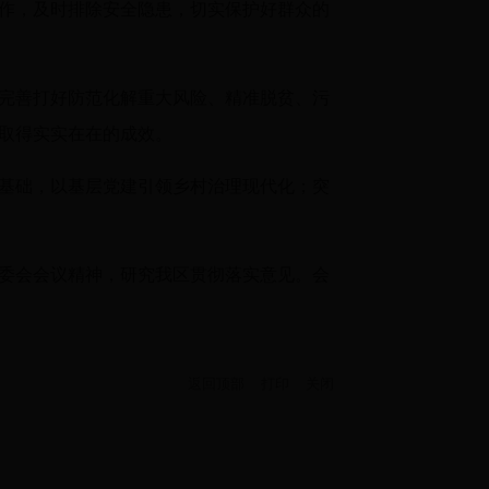
作，及时排除安全隐患，切实保护好群众的
完善打好防范化解重大风险、精准脱贫、污
取得实实在在的成效。
基础，以基层党建引领乡村治理现代化；突
委会会议精神，研究我区贯彻落实意见。会
返回顶部
打印
关闭