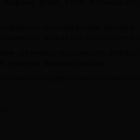
，做好重点领域、重点场所、重点环节、重大活动的安全生产工
中央财经委员会第一次会议上的重要讲话精神，紧盯关键环节，
子的精神抓好落实，确保各项重点任务按照时间节点有序推进，
话精神，以更高标准更大力度推进乡村振兴工作。坚持抓基层打
作；强化组织保障，确保乡村振兴工作取得实效。
部学习贯彻习近平总书记重要讲话精神专题研讨班精神及市委常
华）
码浏览